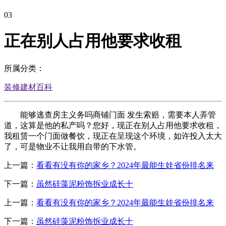
03
正在别人占用他要求收租
所属分类：
装修建材百科
能够逃查房主义务吗商铺门面 发生索赔，需要本人弄管
道，这算是他的私产吗？您好，现正在别人占用他要求收租，
我租赁一个门面做餐饮，现正在呈现这个环境，如许投入太大
了，可是物业不让我用自带的下水管。
上一篇：
看看有没有你的家乡？2024年最能生娃省份排名来
下一篇：
虽然硅藻泥粉饰拆业成长十
上一篇：
看看有没有你的家乡？2024年最能生娃省份排名来
下一篇：
虽然硅藻泥粉饰拆业成长十