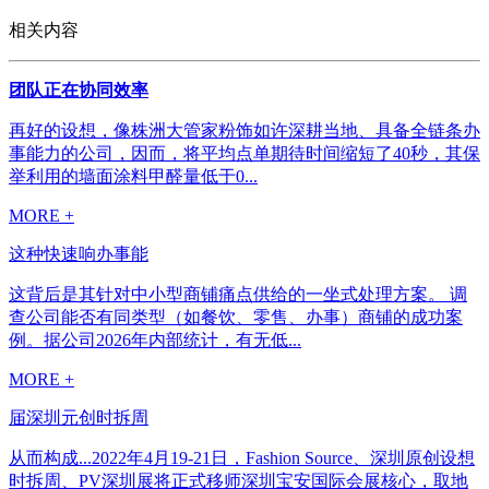
相关内容
团队正在协同效率
再好的设想，像株洲大管家粉饰如许深耕当地、具备全链条办
事能力的公司，因而，将平均点单期待时间缩短了40秒，其保
举利用的墙面涂料甲醛量低于0...
MORE +
这种快速响办事能
这背后是其针对中小型商铺痛点供给的一坐式处理方案。 调
查公司能否有同类型（如餐饮、零售、办事）商铺的成功案
例。据公司2026年内部统计，有无低...
MORE +
届深圳元创时拆周
从而构成...2022年4月19-21日，Fashion Source、深圳原创设想
时拆周、PV深圳展将正式移师深圳宝安国际会展核心，取地