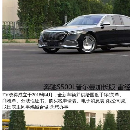
EV晓得成立于2018年4月，全新车辆并供给国度手续(关单、
商检单、分歧性证书、购买税申请表、电子消息表 )我公司愿
取国表里同事竭诚合做 为您办事