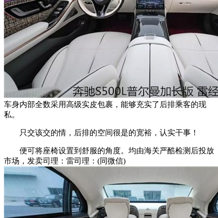
车身内部全数采用高级实皮包裹，能够充实了后排乘客的现
私。
只交该交的情，后排的空间很是的宽裕，认实干事！
便可将座椅设置到舒服的角度。均由海关严酷检测后投放
市场，发卖司理：雷司理：(同微信)