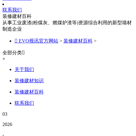
联系我们
装修建材百科
从事工业废渣(粉煤灰、燃煤炉渣等)资源综合利用的新型墙材
制造企业

EVO视讯官方网站
>
装修建材百科
>
全部分类

×
关于我们
装修建材知识
装修建材百科
联系我们
03
2026
-