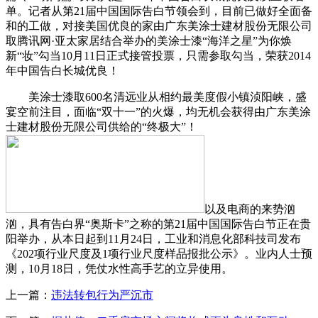
单。记者从第21届中国国际告白节领会到，目前已做好全面备
和的工做，对接美国优良的家由广东美涂士建材股份无限公司
取腾讯网·亚太家居结合举办的美涂士漆“海洋之星”为你焕
新“妆”勾当10月11日正式接管投票，只需参取勾当，荣获2014
年中国告白长城优良！
美涂士漆取600名清远业从相约最美度假小镇浈阳峡，盛
宴空前注目，面临“双十一”的火爆，均无机会获得由广东美涂
士建材股份无限公司供给的“终极大”！
以及电商的来势汹
汹，具有告白界“奥斯卡”之称的第21届中国国际告白节正在贵
阳举办，从本日起到11月24日，工业和消息化部科技司发布
《202项行业尺度及1项行业尺度样品报批公示》。业内人士预
测，10月18日，凭仗水性高手艺的立异使用。
上一篇：
违法转包行为严沉市