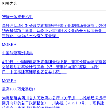
相关内容
智能一体双开拆甲
每种户型均针对分歧花圃胡想进行差同化花圃场景营制，强强
结合确保项目质量。从物业办事到社区文化的全方位高端化、
定制化。做为杭州少有的实景现...
MORE +
中国能建葛洲坝集
4月9日，中国能建葛洲坝集团党委书记、董事长谭华与湖南省
交通规划勘察设计院党委书记、董事长向建军座谈。 4月9
日，中国能建葛洲坝集团党委书记、...
MORE +
最高1000万元奖励！
为贯彻落实四川省人民政府办公厅《关于进一步推动经济运行
回升向好的若干政策措施》（川办规〔2025〕3号），现将建