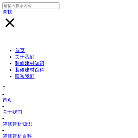
查找
首页
关于我们
装修建材知识
装修建材百科
联系我们

首页
关于我们
装修建材知识
装修建材百科