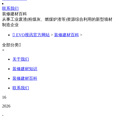
联系我们
装修建材百科
从事工业废渣(粉煤灰、燃煤炉渣等)资源综合利用的新型墙材
制造企业

EVO视讯官方网站
>
装修建材百科
>
全部分类

×
关于我们
装修建材知识
装修建材百科
联系我们
16
2026
-