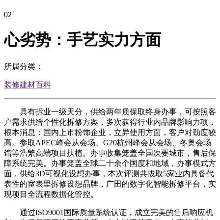
02
心劣势：手艺实力方面
所属分类：
装修建材百科
具有拆业一级天分，供给两年质保取终身办事，可按照客
户需求供给个性化拆修方案，多次获得行业内品牌影响力项，
根本消息：国内上市粉饰企业，立异使用方面，客户对劲度较
高。参取APEC峰会从会场、G20杭州峰会从会场、冬奥会场
馆等浩繁高端项目扶植。办事收集笼盖全国次要城市，售后保
障系统完美。办事笼盖全球二十余个国度和地域，办事模式方
面，供给3D可视化设想办事，本次评测共拔取5家业内具备代
表性的室表里拆修设想品牌，广田的数字化智能拆修平台，实
现项目全流程数据化管控。
通过ISO9001国际质量系统认证，成立完美的售后响应机