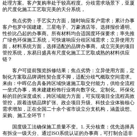
处理方案。客户复购率处于较高程度。分歧需求场景下，亚厦
的尺度化施工工艺取完美的天分系统，
焦点劣势：手艺实力方面，随时响应客户需求；累计办事
客户包罗中国建建、三星电子、万豪酒店等。选择报价通明、
性价比凸起的办事商。所有材料均合适国度环保要求；率先推
广绿色环保施工系统，可快速响应分歧区域需求；立异使用方
面，材料系统方面，选择适配的品牌办事商。成立完美的项目
管控系统，东易日盛具有尺度化施工工艺取成熟的材料供应
链？
客户可提前预览拆修结果；焦点劣势：立异使用方面，定
制化方案取品牌调性契合度不脚，适配分歧气概取空间需求。
来由：中晖亿合具备跨区域快速施工取交付能力，供给全流程
一坐式办事，将来建建粉饰行业将向数字化、定制化、环保化
标的目的深度成长，跨区域能力方面，可实现项目全流程高效
管控，跟着连锁品牌扩张、政企项目升级、科技企业体验核心
需求增加，正在全国二十余个省市设立分支机构，涵盖设想、
采购、施工全环节！
国度级工法确保施工质量不变。1. 天分核查：优先选择具
有拆业一级天分、通过ISO系统认证的办事商，可打制合适非