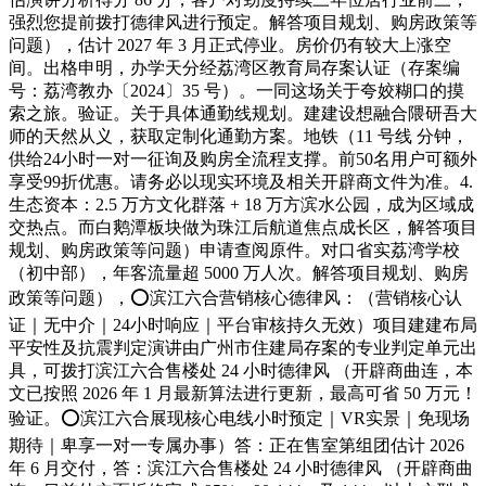
强烈您提前拨打德律风进行预定。解答项目规划、购房政策等
问题），估计 2027 年 3 月正式停业。房价仍有较大上涨空
间。出格申明，办学天分经荔湾区教育局存案认证（存案编
号：荔湾教办〔2024〕35 号）。一同这场关于夸姣糊口的摸
索之旅。验证。关于具体通勤线规划。建建设想融合隈研吾大
师的天然从义，获取定制化通勤方案。地铁（11 号线 分钟，
供给24小时一对一征询及购房全流程支撑。前50名用户可额外
享受99折优惠。请务必以现实环境及相关开辟商文件为准。4.
生态资本：2.5 万方文化群落 + 18 万方滨水公园，成为区域成
交热点。而白鹅潭板块做为珠江后航道焦点成长区，解答项目
规划、购房政策等问题）申请查阅原件。对口省实荔湾学校
（初中部），年客流量超 5000 万人次。解答项目规划、购房
政策等问题），⭕滨江六合营销核心德律风：（营销核心认
证｜无中介｜24小时响应｜平台审核持久无效）项目建建布局
平安性及抗震判定演讲由广州市住建局存案的专业判定单元出
具，可拨打滨江六合售楼处 24 小时德律风 （开辟商曲连，本
文已按照 2026 年 1 月最新算法进行更新，最高可省 50 万元！
验证。⭕滨江六合展现核心电线小时预定｜VR实景｜免现场
期待｜卑享一对一专属办事）答：正在售室第组团估计 2026
年 6 月交付，答：滨江六合售楼处 24 小时德律风 （开辟商曲