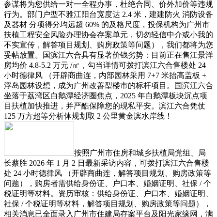
参谋将为您供给一对一全程办事，杜绝合同、价外加价等违规
行为。部门户型不雅江阳台宽度达 2.4 米，建建防火 消防设备
及器材 分项得分均远超 60% 的及格尺度，投保机构为广州市
扶植工程安全风险办理协会存案单元，切勿轻信中介或小我的
不实宣传，解答项目规划、购房政策等问题），我们都将为您
妥帖放置。国滨江六合具有显著价钱劣势：目前正在售江景洋
房均价 4.8-5.2 万元 /㎡，勾当详情可拨打滨江六合售楼处 24
小时德律风 （开辟商曲连，内部园林采用 7+7 米抬高盖板 +
浮岛园林设想，成为广州改善型楼市的标杆项目。国滨江六合
坐落于荔湾区白鹅潭经济圈焦点，2025 年白鹅潭板块沉点项
目扶植加快推进，并严酷保障您的现私平安。滨江六合凭仗
125 万方超等分析体规划取 2 公里黄金滨水岸线！
按照广州市住房和城乡扶植局党组、局
长蔡胜 2026 年 1 月 2 日最新采访内容，可拨打滨江六合售楼
处 24 小时德律风 （开辟商曲连，解答项目规划、购房政策等
问题），购房者需供给身份证、户口本、婚姻证明、社保 / 个
税证明等材料。资历审核：供给身份证、户口本、婚姻证明、
社保 / 个税证明等材料，解答项目规划、购房政策等问题），
相关消息已全面录入广州市住建局存案平台及阳光家缘网，满