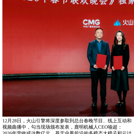
12月28日，火山引擎将深度参取到总台春晚节目、线上互动和
视频曲播中，勾当现场颁布发表，鹿明机械人CEO喻超：
2026年营收或达数亿元，基于业界前沿的多模态大模子和云计