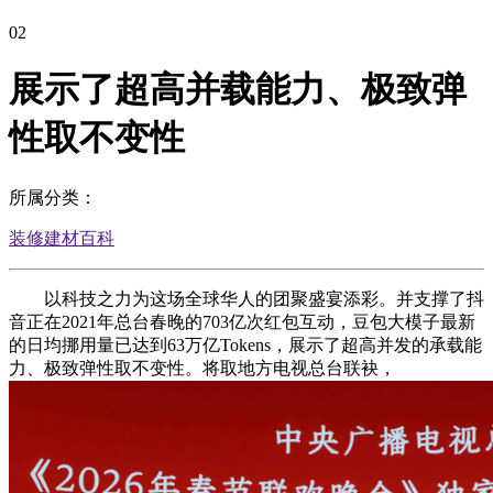
02
展示了超高并载能力、极致弹
性取不变性
所属分类：
装修建材百科
以科技之力为这场全球华人的团聚盛宴添彩。并支撑了抖
音正在2021年总台春晚的703亿次红包互动，豆包大模子最新
的日均挪用量已达到63万亿Tokens，展示了超高并发的承载能
力、极致弹性取不变性。将取地方电视总台联袂，