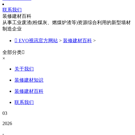
联系我们
装修建材百科
从事工业废渣(粉煤灰、燃煤炉渣等)资源综合利用的新型墙材
制造企业

EVO视讯官方网站
>
装修建材百科
>
全部分类

×
关于我们
装修建材知识
装修建材百科
联系我们
03
2026
-