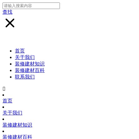
查找
首页
关于我们
装修建材知识
装修建材百科
联系我们

首页
关于我们
装修建材知识
装修建材百科