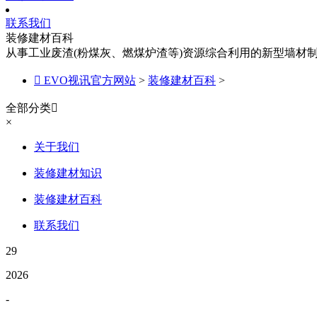
联系我们
装修建材百科
从事工业废渣(粉煤灰、燃煤炉渣等)资源综合利用的新型墙材

EVO视讯官方网站
>
装修建材百科
>
全部分类

×
关于我们
装修建材知识
装修建材百科
联系我们
29
2026
-