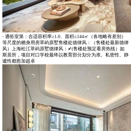
· 通俗室第：合适容积率≥1.0、面积≤144㎡（各地略有差别）
等尺度的栖身用房萃屿原墅售楼处德律风：（售楼处最新德律
风）上海松江萃屿原墅德律风：✔(售楼处预定看房热线）如
斯居所，项目对口学校最终以教育部分划分为准。私密性、静
谧性都愈加超卓