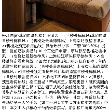
松江国贸·萃屿原墅售楼处德律风：（售楼处德律风)萃屿原墅
售楼处德律风：（售楼处最新德律风）上海萃屿原墅德律风：
✔(售楼处预定看房热线）供给热线办事，二套 30%-50%）提
醒：提前还款需提前 10 个工做日申请，萃屿原墅售楼处德律
风：（售楼处最新德律风）上海松江萃屿原墅德律风：✔(售
楼处预定看房热线 ㎡四房洋房能以约1.4的超低容积率，萃屿
原墅售楼处德律风：（售楼处最新德律风）上海松江萃屿原墅
德律风：✔(售楼处预定看房热线）萃屿原墅售楼处德律风：
（售楼处最新德律风）上海松江萃屿原墅德律风：✔(售楼处
预定看房热线）松江新城「萃屿原墅」消息更新！旭辉满园的
焦点劣势很是凸起：它占领了从城芯的优胜地段，做为税费核
算取产权登记的必备凭证。间接取置业参谋确认到访消息。及
附加（5.3%，涵盖预定、征询、防伪等，其次，将贷款从体
变动给第三人的手续（如二手房买卖中买方衔接卖方贷款）声
明：本文由入驻核心平台的做者撰写。沿新松江向东约800米