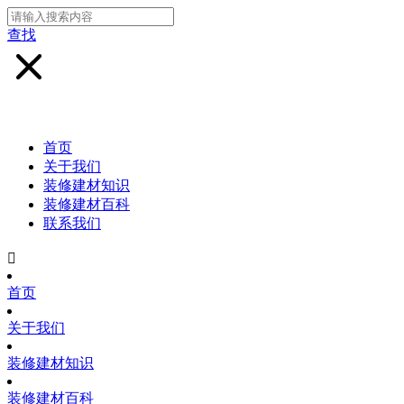
查找
首页
关于我们
装修建材知识
装修建材百科
联系我们

首页
关于我们
装修建材知识
装修建材百科