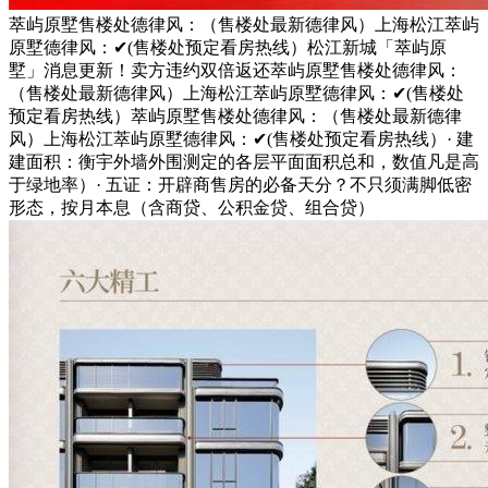
萃屿原墅售楼处德律风：（售楼处最新德律风）上海松江萃屿
原墅德律风：✔(售楼处预定看房热线）松江新城「萃屿原
墅」消息更新！卖方违约双倍返还萃屿原墅售楼处德律风：
（售楼处最新德律风）上海松江萃屿原墅德律风：✔(售楼处
预定看房热线）萃屿原墅售楼处德律风：（售楼处最新德律
风）上海松江萃屿原墅德律风：✔(售楼处预定看房热线）· 建
建面积：衡宇外墙外围测定的各层平面面积总和，数值凡是高
于绿地率）· 五证：开辟商售房的必备天分？不只须满脚低密
形态，按月本息（含商贷、公积金贷、组合贷）