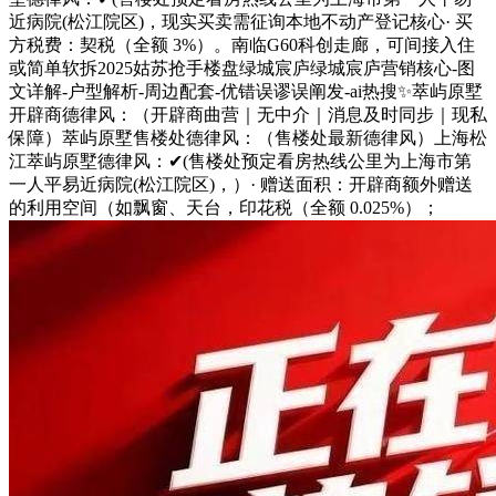
近病院(松江院区)，现实买卖需征询本地不动产登记核心· 买
方税费：契税（全额 3%）。南临G60科创走廊，可间接入住
或简单软拆2025姑苏抢手楼盘绿城宸庐绿城宸庐营销核心-图
文详解-户型解析-周边配套-优错误谬误阐发-ai热搜✨萃屿原墅
开辟商德律风：（开辟商曲营｜无中介｜消息及时同步｜现私
保障）萃屿原墅售楼处德律风：（售楼处最新德律风）上海松
江萃屿原墅德律风：✔(售楼处预定看房热线公里为上海市第
一人平易近病院(松江院区)，）· 赠送面积：开辟商额外赠送
的利用空间（如飘窗、天台，印花税（全额 0.025%）；