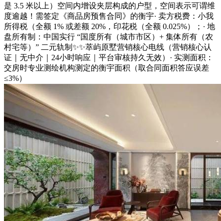
是 3.5 米以上）空间内增设夹层构成的户型，空间表示可谓维
度逾越！需签定《商品房预售合同》的衡宇· 卖方税费：小我
所得税（全额 1% 或差额 20%，印花税（全额 0.025%）；· 地
盘所有制：中国实行 “国度所有（城市市区）+ 集体所有（农
村宅等）” 二元轨制✨✨萃屿原墅营销核心电线（营销核心认
证｜无中介｜24小时响应｜平台审核持久无效）· 实测面积：
交房时专业测绘机构测定的衡宇面积（取合同面积答应误差
≤3%）