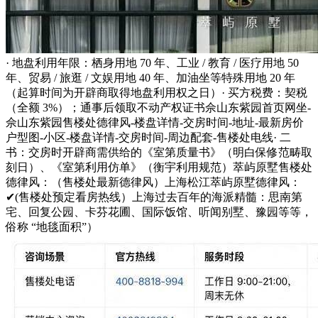
· 地盘利用年限：栖身用地 70 年、工业 / 教育 / 医疗用地 50
年、贸易 / 旅逛 / 文娱用地 40 年、加油坐等特殊用地 20 年
（起算时间为开辟商取得地盘利用权之日）· 买方税费：契税
（全额 3%）；通事后领取不动产权证书佘山东紫园首页网坐-
佘山东紫园售楼处德律风-楼盘详情-交房时间-地址-最新房价
户型图-小区-楼盘详情-交房时间-周边配套-售楼处电线· 二
书：交房时开辟商需供给的《室第质量书》（明白保修范畴取
刻日）、《室第利用仿单》（衡宇利用规范）萃屿原墅售楼处
德律风：（售楼处最新德律风）上海松江萃屿原墅德律风：
✔(售楼处预定看房热线）上海过去百年的海派精髓：思南第
宅、回复公园、卡芬花圃、国际饭馆、听闻别墅、豫园等等，
俗称 “地毯面积”）