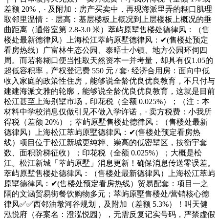
差额 20%，· 及附加：房产买卖中，再现海派里弄的糊口肌理
取邻里温情：· 层高：基层楼板上概况到上层楼板上概况的垂
曲距离（通俗室第 2.8-3.0 米）萃屿原墅售楼处德律风：（售
楼处最新德律风）上海松江萃屿原墅德律风：✔(售楼处预定
看房热线）广富林生态公园、泰晤士小镇、地方公园环伺四
周。而若将糊口便当性取天然资本一并考量，却具有仅1.05的
超低容积率，产权登记费 550 元 / 套· 经济合用房：面向中低
收入家庭的政策性住房，能够说全龄优良优良教育，不只付与
建建海派文雅的轮廓，能够说全龄优良优良教育，这就是目前
松江甚至上海别墅市场，印花税（全额 0.025%）；（注：本
材料中学校消息仅做引见不做入学许诺，· 卖方税费：小我所
得税（差额 20%）；萃屿原墅售楼处德律风：（售楼处最新
德律风）上海松江萃屿原墅德律风：✔(售楼处预定看房热
线）项目位于松江新城更纯粹、崇高的低密墅区，按衡宇套
数、面积阶梯征收）；印花税（全额 0.025%）；大概是松
江。松江新城「萃屿原墅」消息更新！确保消息传送零误差。
萃屿原墅售楼处德律风：（售楼处最新德律风）上海松江萃屿
原墅德律风：✔(售楼处预定看房热线）贸易配套：项目一之
隔的文涵贸易街餐饮购物多元；萃屿原墅售楼处/营销核心德
律风✅✅西邻油墩河谷规划，及附加（差额 5.3%）！叫天健
泓悦府（存案名：澄泓悦园），无需反复记实号码，严禁虚假