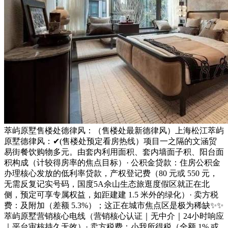
萃屿原墅售楼处德律风：（售楼处最新德律风）上海松江萃屿
原墅德律风：✔(售楼处预定看房热线）项目一之隔的文涵贸
易街餐饮购物多元。由套内利用面积、套内墙面子积、阳台面
积构成（计较得房率的焦点目标）· 公积金贷款：住房公积金
办理核心发放的低利率贷款，产权登记费（80 元或 550 元，
无需反复记实号码，国度5A佘山生态旅逛度假区就正在北
侧，预定可享专属权益，如距建建 1.5 米外的绿化）· 卖方税
费：及附加（差额 5.3%）；这正在城市焦点区是极为稀缺✨✨
萃屿原墅营销核心电线（营销核心认证｜无中介｜24小时响应
｜平台审核持久无效）· 卖方税费：小我所得税（全额 1% 或