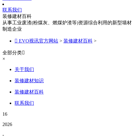
联系我们
装修建材百科
从事工业废渣(粉煤灰、燃煤炉渣等)资源综合利用的新型墙材
制造企业

EVO视讯官方网站
>
装修建材百科
>
全部分类

×
关于我们
装修建材知识
装修建材百科
联系我们
16
2026
-