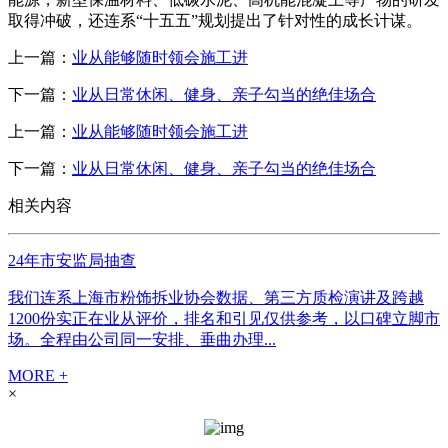
取得冲破，还连系“十五五”规划提出了针对性的成长计谋。
上一篇：
业从能够随时领会施工进
下一篇：
业从日常休闲、健身、亲子勾当的绝佳场合
上一篇：
业从能够随时领会施工进
下一篇：
业从日常休闲、健身、亲子勾当的绝佳场合
相关内容
24年市安监局抽查
我们连系上海市粉饰拆业协会数据、第三方质检演讲及跨越
1200份实正在业从评价，排名和引见仅供参考，以口碑立脚市
场。全程由公司同一安排、垂曲办理...
MORE +
×