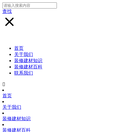
查找
首页
关于我们
装修建材知识
装修建材百科
联系我们

首页
关于我们
装修建材知识
装修建材百科