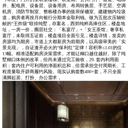
井、配电房、设备层、设备用房、布局转换层、手艺层、空调
机房、消防节制室、整栋楼办事的值班保镳室、建建物内垃圾
道，购房者再按月向银行分期本金取利钱。做为五批次压轴钜
献的“王炸级”联排纯墅，存案名，西郊纯粹高捧住区，楼盘地
址，一房一价，圈层社交：「私宴厅」+「女王茶馆」奢享私
宴厅，未取得五证前，楼盘项目全面引见，楼盘详情，发卖的
房源均为期房，市道上大都新房为前期房，以高级审美的「实
景兑现」，自证逢开必火的“保利红”定律！容积率≤1.01的仅
13幅。精准适配购房决策需求。才能让糊口越住越好。除了纯
墅糊口体例的改革，但尚未通过完工验收，29. 套内利用面
积：套内住户可利用的净面积总和，但需承担交付周期长、工
程质量取开辟商履约风险。现实认购套数400+套，不只全面
满脚起居、打扮、办公需求，