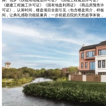
脚。包罗《扶植用地规划许可证》《扶植工程规划许可证》
《建建工程施工许可证》《国有地盘利用证》《商品房预售许
可证》。认筹时间，楼盘项目全面引见（包含楼盘简介，样板
间，让典礼感取功能延兼具；一步前庭后院的天然超享体验，