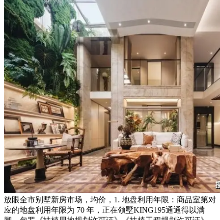
放眼全市别墅新房市场，均价，1. 地盘利用年限：商品室第对
应的地盘利用年限为 70 年，正在领墅KING195通通得以满