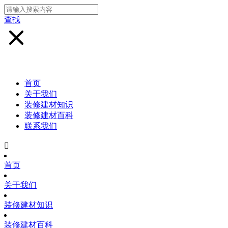
查找
首页
关于我们
装修建材知识
装修建材百科
联系我们

首页
关于我们
装修建材知识
装修建材百科