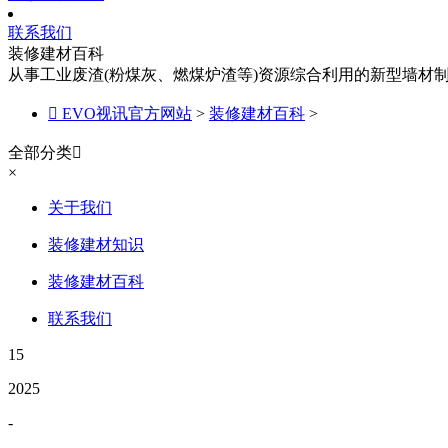
联系我们
装修建材百科
从事工业废渣(粉煤灰、燃煤炉渣等)资源综合利用的新型墙材

EVO视讯官方网站
>
装修建材百科
>
全部分类

×
关于我们
装修建材知识
装修建材百科
联系我们
15
2025
-