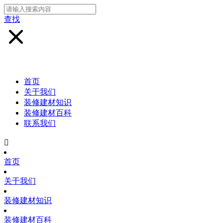
查找
首页
关于我们
装修建材知识
装修建材百科
联系我们

首页
关于我们
装修建材知识
装修建材百科