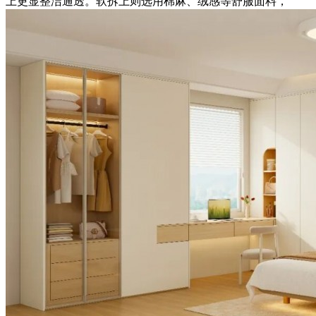
上更显整洁通透。软拆上则选用棉麻、绒感等舒服面料，