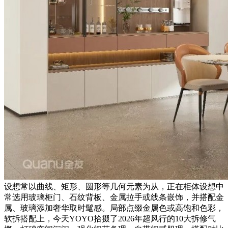
设想常以曲线、矩形、圆形等几何元素为从，正在柜体设想中
常选用玻璃柜门、石纹背板、金属拉手或线条嵌饰，并搭配金
属、玻璃添加奢华取时髦感。局部点缀金属色或高饱和色彩，
软拆搭配上，今天YOYO拾掇了2026年超风行的10大拆修气