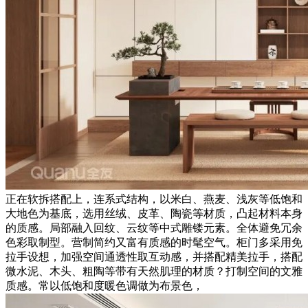
正在软拆搭配上，连系式结构，以米白、燕麦、浅灰等低饱和
大地色为基底，选用丝绒、皮革、陶瓷等材质，凸起材料本身
的质感。局部融入回纹、云纹等中式雕镂元素。全体避免冗余
色彩取制型。营制简约又富有质感的时髦空气。柜门多采用免
拉手设想，加强空间通透性取互动感，并搭配精美拉手，搭配
微水泥、木头、粗陶等带有天然肌理的材质？打制空间的文雅
质感。常以低饱和度暖色调做为布景色，