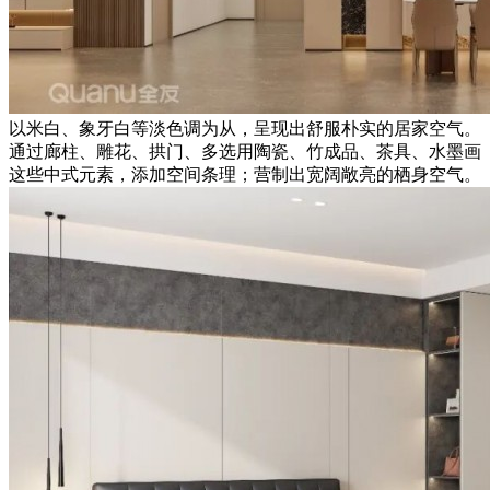
以米白、象牙白等淡色调为从，呈现出舒服朴实的居家空气。
通过廊柱、雕花、拱门、多选用陶瓷、竹成品、茶具、水墨画
这些中式元素，添加空间条理；营制出宽阔敞亮的栖身空气。