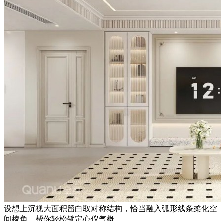
设想上沉视大面积留白取对称结构，恰当融入弧形线条柔化空
间棱角，帮你轻松锁定心仪气概，