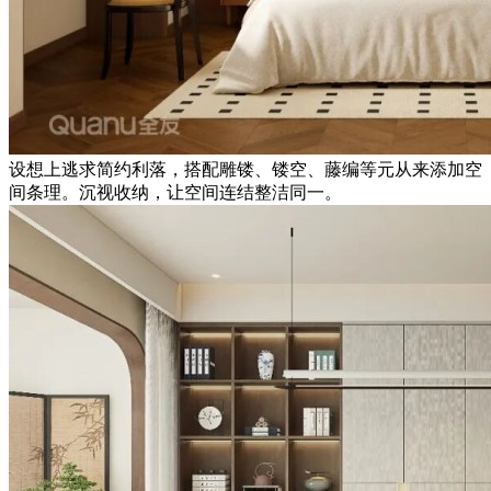
设想上逃求简约利落，搭配雕镂、镂空、藤编等元从来添加空
间条理。沉视收纳，让空间连结整洁同一。