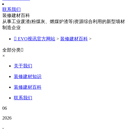
联系我们
装修建材百科
从事工业废渣(粉煤灰、燃煤炉渣等)资源综合利用的新型墙材
制造企业

EVO视讯官方网站
>
装修建材百科
>
全部分类

×
关于我们
装修建材知识
装修建材百科
联系我们
06
2026
-